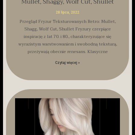
Mullet, Shaggy, Wolf Cut, Shullet
28 lipca, 2022
Przegląd Fryzur Teksturowanych Retro: Mullet,
Shagg, Wolf Cut, Shullet Fryzury czerpiące
inspirację z lat 70. i 80., charakteryzujące się
wyrazistym warstwowaniem i swobodną teksturą,
przeżywają obecnie renesans. Klasyczne
Czytaj więcej »