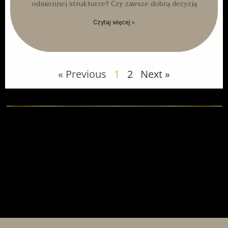
odmiennej strukturze? Czy zawsze dobrą decyzją
Czytaj więcej »
« Previous
1
2
Next »