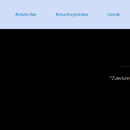
Artistic Hair
Anna Krzyminska
Cennik
"Zawsze