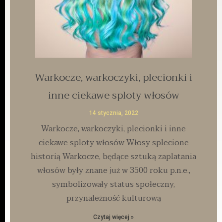
Warkocze, warkoczyki, plecionki i
inne ciekawe sploty włosów
14 stycznia, 2022
Warkocze, warkoczyki, plecionki i inne
ciekawe sploty włosów Włosy splecione
historią Warkocze, będące sztuką zaplatania
włosów były znane już w 3500 roku p.n.e.,
symbolizowały status społeczny,
przynależność kulturową
Czytaj więcej »