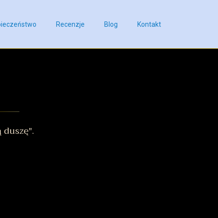
ieczeństwo
Recenzje
Blog
Kontakt
 duszę".