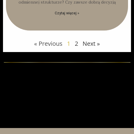
odmiennej strukturze? Czy zawsze dobrą decyzją
Czytaj więcej »
« Previous
1
2
Next »