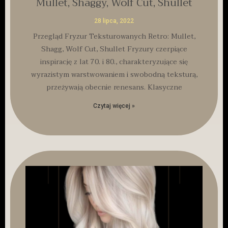
Mullet, Shaggy, Wolf Cut, Shullet
28 lipca, 2022
Przegląd Fryzur Teksturowanych Retro: Mullet,
Shagg, Wolf Cut, Shullet Fryzury czerpiące
inspirację z lat 70. i 80., charakteryzujące się
wyrazistym warstwowaniem i swobodną teksturą,
przeżywają obecnie renesans. Klasyczne
Czytaj więcej »