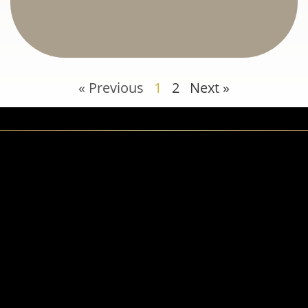
« Previous
1
2
Next »