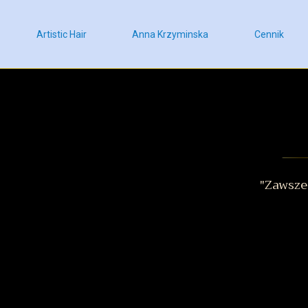
Artistic Hair
Anna Krzyminska
Cennik
"Zawsze