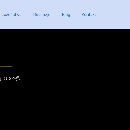
ieczeństwo
Recenzje
Blog
Kontakt
 duszę".