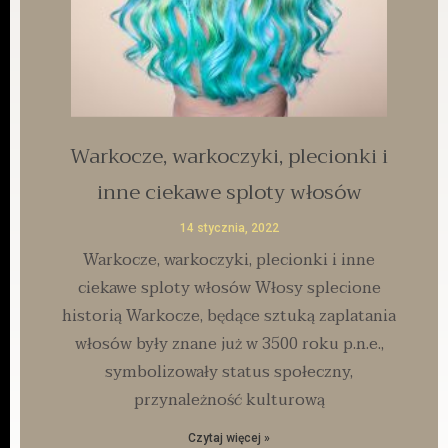
Warkocze, warkoczyki, plecionki i
inne ciekawe sploty włosów
14 stycznia, 2022
Warkocze, warkoczyki, plecionki i inne
ciekawe sploty włosów Włosy splecione
historią Warkocze, będące sztuką zaplatania
włosów były znane już w 3500 roku p.n.e.,
symbolizowały status społeczny,
przynależność kulturową
Czytaj więcej »