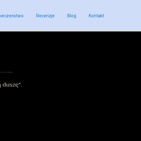
ieczeństwo
Recenzje
Blog
Kontakt
 duszę".