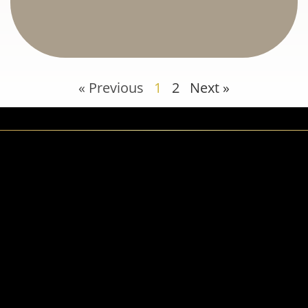
« Previous
1
2
Next »