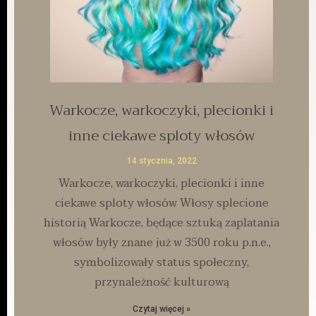
Warkocze, warkoczyki, plecionki i
inne ciekawe sploty włosów
14 stycznia, 2022
Warkocze, warkoczyki, plecionki i inne
ciekawe sploty włosów Włosy splecione
historią Warkocze, będące sztuką zaplatania
włosów były znane już w 3500 roku p.n.e.,
symbolizowały status społeczny,
przynależność kulturową
Czytaj więcej »