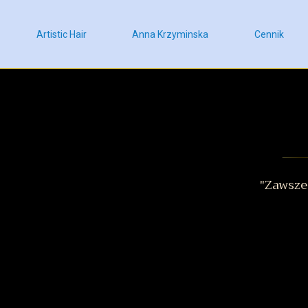
Artistic Hair
Anna Krzyminska
Cennik
"Zawsze