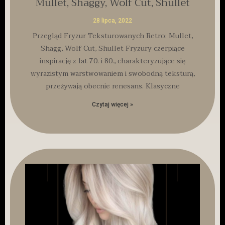
Mullet, Shaggy, Wolf Cut, Shullet
28 lipca, 2022
Przegląd Fryzur Teksturowanych Retro: Mullet,
Shagg, Wolf Cut, Shullet Fryzury czerpiące
inspirację z lat 70. i 80., charakteryzujące się
wyrazistym warstwowaniem i swobodną teksturą,
przeżywają obecnie renesans. Klasyczne
Czytaj więcej »