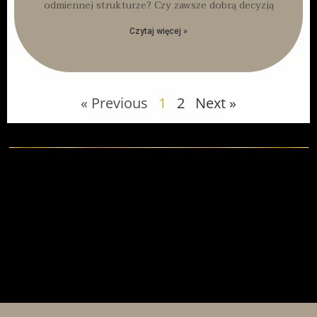
odmiennej strukturze? Czy zawsze dobrą decyzją
Czytaj więcej »
« Previous
1
2
Next »