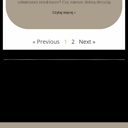
odmiennej strukturze? Czy zawsze dobrą decyzją
Czytaj więcej »
« Previous
1
2
Next »