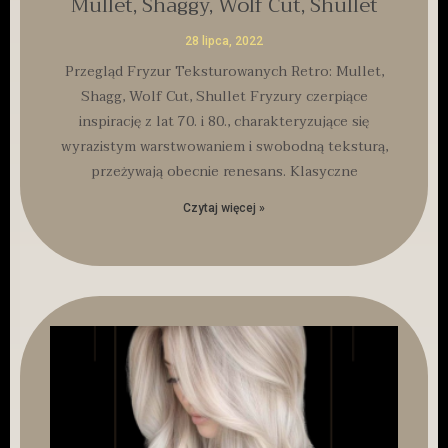
Mullet, Shaggy, Wolf Cut, Shullet
28 lipca, 2022
Przegląd Fryzur Teksturowanych Retro: Mullet,
Shagg, Wolf Cut, Shullet Fryzury czerpiące
inspirację z lat 70. i 80., charakteryzujące się
wyrazistym warstwowaniem i swobodną teksturą,
przeżywają obecnie renesans. Klasyczne
Czytaj więcej »