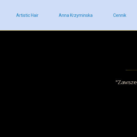
Artistic Hair
Anna Krzyminska
Cennik
"Zawsze