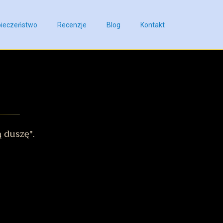
ieczeństwo
Recenzje
Blog
Kontakt
 duszę".