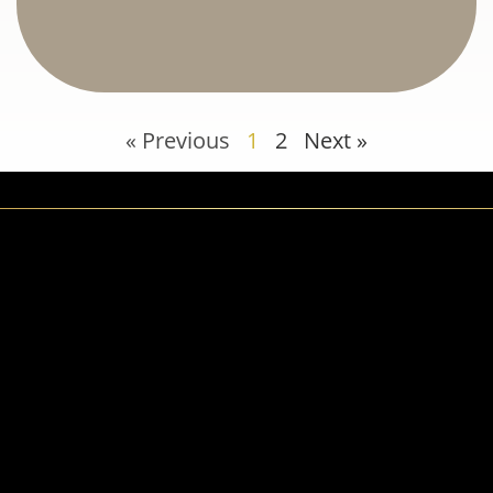
« Previous
1
2
Next »