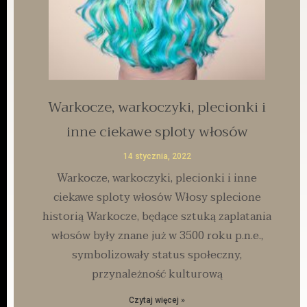
Warkocze, warkoczyki, plecionki i
inne ciekawe sploty włosów
14 stycznia, 2022
Warkocze, warkoczyki, plecionki i inne
ciekawe sploty włosów Włosy splecione
historią Warkocze, będące sztuką zaplatania
włosów były znane już w 3500 roku p.n.e.,
symbolizowały status społeczny,
przynależność kulturową
Czytaj więcej »