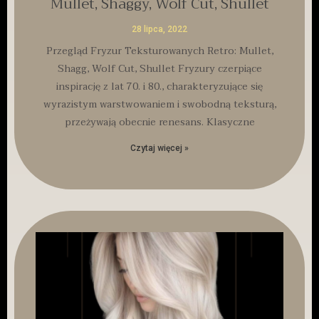
Mullet, Shaggy, Wolf Cut, Shullet
28 lipca, 2022
Przegląd Fryzur Teksturowanych Retro: Mullet,
Shagg, Wolf Cut, Shullet Fryzury czerpiące
inspirację z lat 70. i 80., charakteryzujące się
wyrazistym warstwowaniem i swobodną teksturą,
przeżywają obecnie renesans. Klasyczne
Czytaj więcej »