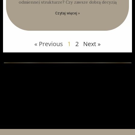
odmiennej strukturze? Czy zawsze dobrą decyzją
Czytaj więcej »
« Previous
1
2
Next »