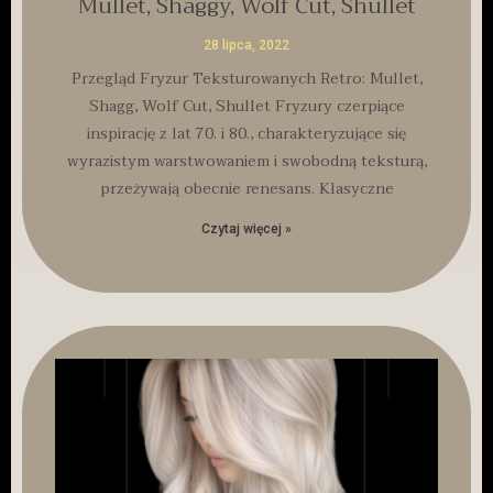
Mullet, Shaggy, Wolf Cut, Shullet
28 lipca, 2022
Przegląd Fryzur Teksturowanych Retro: Mullet,
Shagg, Wolf Cut, Shullet Fryzury czerpiące
inspirację z lat 70. i 80., charakteryzujące się
wyrazistym warstwowaniem i swobodną teksturą,
przeżywają obecnie renesans. Klasyczne
Czytaj więcej »