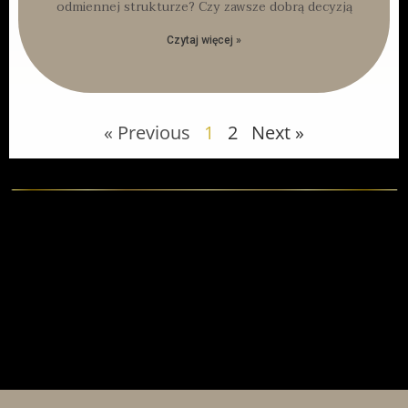
odmiennej strukturze? Czy zawsze dobrą decyzją
Czytaj więcej »
« Previous
1
2
Next »