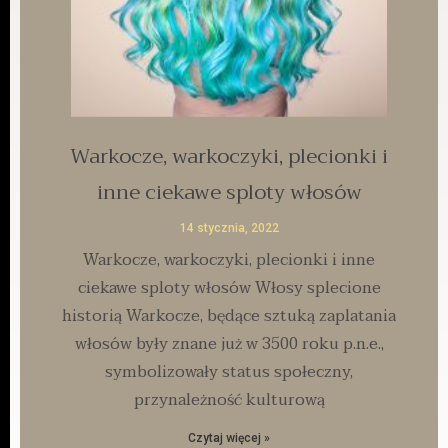
Warkocze, warkoczyki, plecionki i
inne ciekawe sploty włosów
14 stycznia, 2022
Warkocze, warkoczyki, plecionki i inne
ciekawe sploty włosów Włosy splecione
historią Warkocze, będące sztuką zaplatania
włosów były znane już w 3500 roku p.n.e.,
symbolizowały status społeczny,
przynależność kulturową
Czytaj więcej »