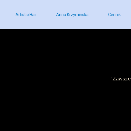
Artistic Hair
Anna Krzyminska
Cennik
"Zawsze