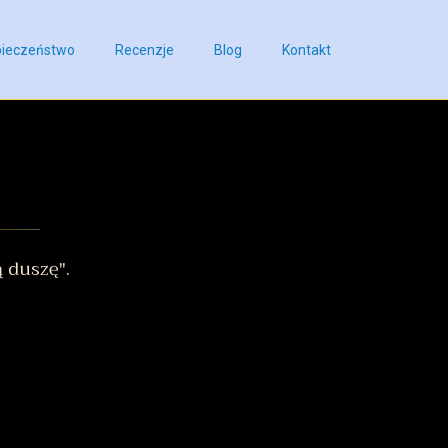
ieczeństwo
Recenzje
Blog
Kontakt
 duszę".