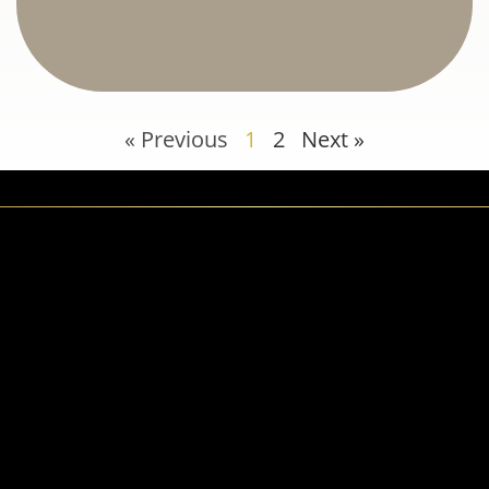
« Previous
1
2
Next »