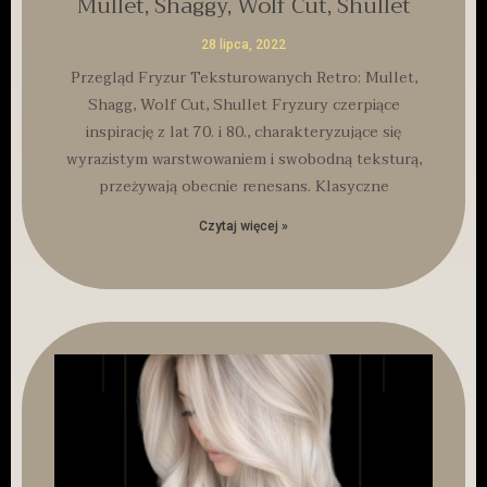
Mullet, Shaggy, Wolf Cut, Shullet
28 lipca, 2022
Przegląd Fryzur Teksturowanych Retro: Mullet,
Shagg, Wolf Cut, Shullet Fryzury czerpiące
inspirację z lat 70. i 80., charakteryzujące się
wyrazistym warstwowaniem i swobodną teksturą,
przeżywają obecnie renesans. Klasyczne
Czytaj więcej »