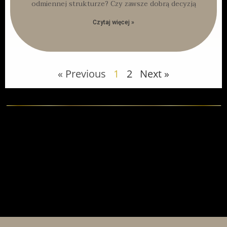
odmiennej strukturze? Czy zawsze dobrą decyzją
Czytaj więcej »
« Previous
1
2
Next »