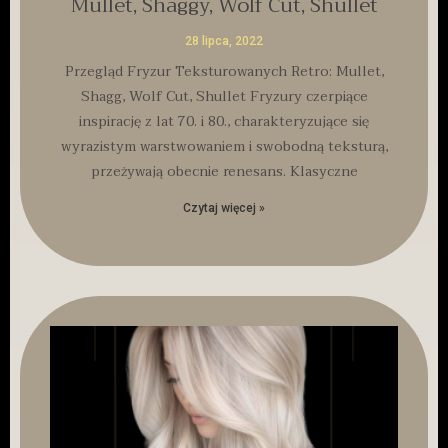
Mullet, Shaggy, Wolf Cut, Shullet
28 lipca, 2022
Przegląd Fryzur Teksturowanych Retro: Mullet,
Shagg, Wolf Cut, Shullet Fryzury czerpiące
inspirację z lat 70. i 80., charakteryzujące się
wyrazistym warstwowaniem i swobodną teksturą,
przeżywają obecnie renesans. Klasyczne
Czytaj więcej »