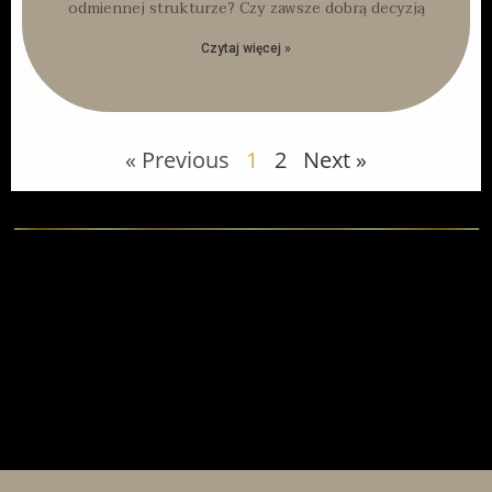
odmiennej strukturze? Czy zawsze dobrą decyzją
Czytaj więcej »
« Previous
1
2
Next »