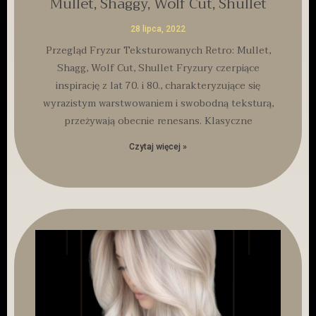
Mullet, Shaggy, Wolf Cut, Shullet
28 lipca, 2022
Przegląd Fryzur Teksturowanych Retro: Mullet,
Shagg, Wolf Cut, Shullet Fryzury czerpiące
inspirację z lat 70. i 80., charakteryzujące się
wyrazistym warstwowaniem i swobodną teksturą,
przeżywają obecnie renesans. Klasyczne
Czytaj więcej »