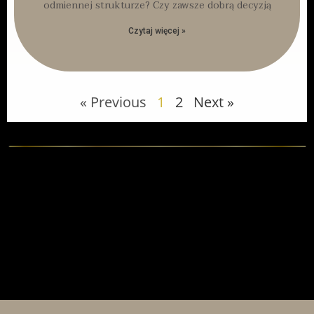
odmiennej strukturze? Czy zawsze dobrą decyzją
Czytaj więcej »
« Previous
1
2
Next »