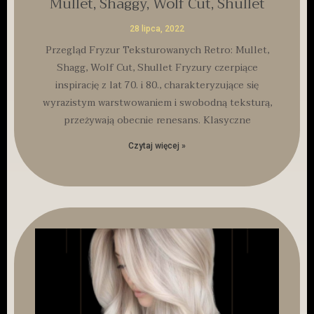
Mullet, Shaggy, Wolf Cut, Shullet
28 lipca, 2022
Przegląd Fryzur Teksturowanych Retro: Mullet,
Shagg, Wolf Cut, Shullet Fryzury czerpiące
inspirację z lat 70. i 80., charakteryzujące się
wyrazistym warstwowaniem i swobodną teksturą,
przeżywają obecnie renesans. Klasyczne
Czytaj więcej »