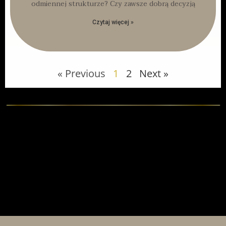
odmiennej strukturze? Czy zawsze dobrą decyzją
Czytaj więcej »
« Previous
1
2
Next »