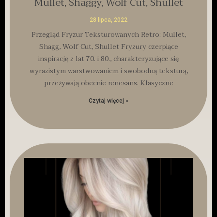
Mullet, Shaggy, Wolf Cut, Shullet
28 lipca, 2022
Przegląd Fryzur Teksturowanych Retro: Mullet,
Shagg, Wolf Cut, Shullet Fryzury czerpiące
inspirację z lat 70. i 80., charakteryzujące się
wyrazistym warstwowaniem i swobodną teksturą,
przeżywają obecnie renesans. Klasyczne
Czytaj więcej »