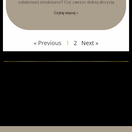
odmiennej strukturze? Czy zawsze dobrą decyzją
Czytaj więcej »
« Previous
1
2
Next »