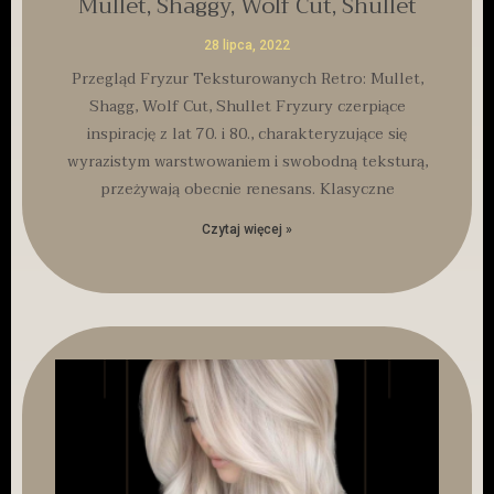
Mullet, Shaggy, Wolf Cut, Shullet
28 lipca, 2022
Przegląd Fryzur Teksturowanych Retro: Mullet,
Shagg, Wolf Cut, Shullet Fryzury czerpiące
inspirację z lat 70. i 80., charakteryzujące się
wyrazistym warstwowaniem i swobodną teksturą,
przeżywają obecnie renesans. Klasyczne
Czytaj więcej »