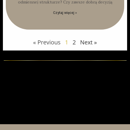
odmiennej strukturze? Czy zawsze dobrą decyzją
Czytaj więcej »
« Previous
1
2
Next »