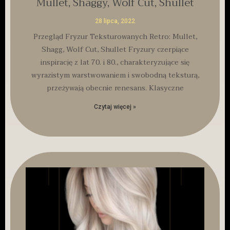
Mullet, Shaggy, Wolf Cut, Shullet
28 lipca, 2022
Przegląd Fryzur Teksturowanych Retro: Mullet,
Shagg, Wolf Cut, Shullet Fryzury czerpiące
inspirację z lat 70. i 80., charakteryzujące się
wyrazistym warstwowaniem i swobodną teksturą,
przeżywają obecnie renesans. Klasyczne
Czytaj więcej »