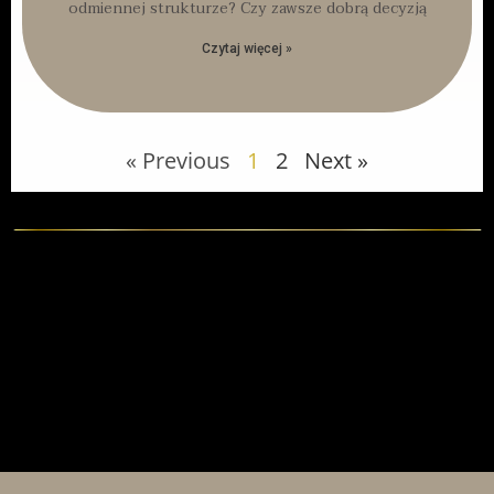
odmiennej strukturze? Czy zawsze dobrą decyzją
Czytaj więcej »
« Previous
1
2
Next »