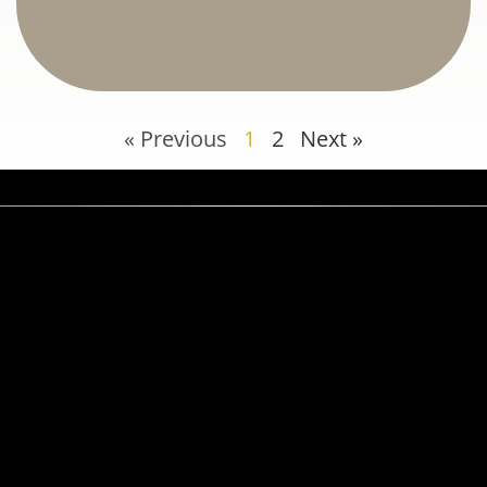
« Previous
1
2
Next »